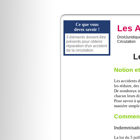
Ce que vous
Les A
devez savoir !
3 éléments doivent être
DroitJuridiqu
présents pour obtenir
Circulation
réparation d'un accident
de la circulation.
L
Notion et
Les accidents d
les réduire, de
De nombreux int
chacun leurs dir
Pour savoir à q
manière simple 
Comment
Indemnisati
La loi du 5 jui