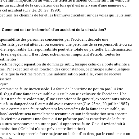
e définit l'implication du véhicule terrestre à moteur comme suit: un véhicule
ns un accident de la circulation dès lors qu'il est intervenu d'une manière ou
 cet accident (Civ. 2è, 28 fév. 1990).
xception:les chemins de fer et les tramways circulant sur des voies qui leurs sont
Comment est-on indemnisé d'un accident de la circulation?
esponsabilité des personnes concernées par l'accident découle une
Des faits peuvent atténuer ou exonérer une personne de sa responsabilité ou au
endre responsable. La responsabilité peut être totale ou partielle. L'indemnisation
 le sera également. Il est donc extrêmement important d'établir toutes les
ertinentes!
 victime reçoit réparation du dommage subit, lorsque celui-ci a porté atteinte à
e. Par exception et en fonction des circonstances, ce principe subit quelques
 à dire que la victime recevra une indemnisation partielle, voire ne recevra
sation.
rsque:
commis une faute inexcusable. La faute de la victime ne pourra pas lui être
il s'agit d'une faute inexcusable qui est la cause exclusive de l'accident. Une
le est une faute volontaire, d'une exceptionnelle gravité, exposant sans raison
eur à un danger dont il aurait dû avoir conscience(Civ. 2ème, 20 juillet 1987).
ctime a commis une faute présentant les caractères de la faute inexcusable, sa
dans l'accident sera normalement reconnue et son indemnisation sera absente.
 la victime a commis une faute qui ne présente pas les caractères de la faute
s autres personnes ne pourront pas lui opposer sa faute. Ce qui reviendrait à
mnisation ( Or la loi n'a pas prévu cette limitation).
peut se voir opposer la force majeure ou le fait d'un tiers, par le conducteur ou
éhicule.