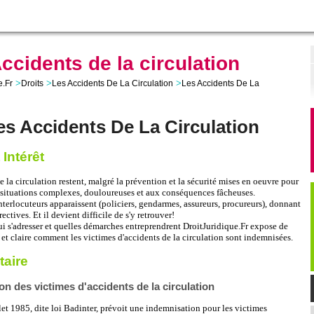
ccidents de la circulation
>
>
>
e.Fr
Droits
Les Accidents De La Circulation
Les Accidents De La
es Accidents De La Circulation
 Intérêt
e la circulation restent, malgré la prévention et la sécurité mises en oeuvre pour
s situations complexes, douloureuses et aux conséquences fâcheuses.
erlocuteurs apparaissent (policiers, gendarmes, assureurs, procureurs), donnant
ectives. Et il devient difficile de s'y retrouver!
ui s'adresser et quelles démarches entreprendrent DroitJuridique.Fr expose de
et claire comment les victimes d'accidents de la circulation sont indemnisées.
aire
on des victimes d'accidents de la circulation
llet 1985, dite loi Badinter, prévoit une indemnisation pour les victimes