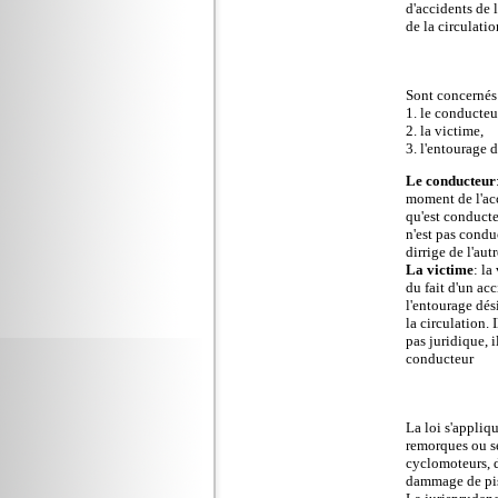
d'accidents de 
de la circulatio
Sont concernés 
1. le conducteu
2. la victime,
3. l'entourage d
Le conducteur
moment de l'acc
qu'est conducte
n'est pas condu
dirrige de l'au
La victime
: la
du fait d'un ac
l'entourage dés
la circulation. 
pas juridique, i
conducteur
La loi s'appliq
remorques ou se
cyclomoteurs, d
dammage de pist