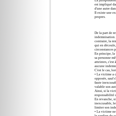
La jurisprudenc
est impliqué da
d'une autre dans
Il existe une e
propres.
De la part de r
indemnisation. 
contraire, la r
qui en découle,
circonstances p
En principe, la
sa personne mêm
atteintes, c'est
aucune indemni
C'est le cas, lo
• La victime a 
opposée, sauf s'
faute inexcusab
valable son aut
Ainsi, si la vi
responsabilité 
En revanche, si
inexcusable, le
limiter son inde
• La victime ne 
le gardien du v