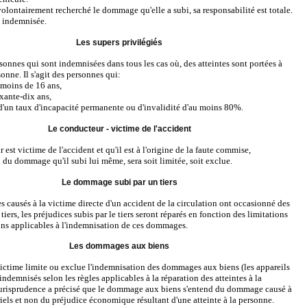
volontairement recherché le dommage qu'elle a subi, sa responsabilité est totale.
s indemnisée.
Les supers privilégiés
sonnes qui sont indemnisées dans tous les cas où, des atteintes sont portées à
onne. Il s'agit des personnes qui:
 moins de 16 ans,
ixante-dix ans,
s d'un taux d'incapacité permanente ou d'invalidité d'au moins 80%.
Le conducteur - victime de l'accident
 est victime de l'accident et qu'il est à l'origine de la faute commise,
 du dommage qu'il subi lui même, sera soit limitée, soit exclue.
Le dommage subi par un tiers
 causés à la victime directe d'un accident de la circulation ont occasionné des
tiers, les préjudices subis par le tiers seront réparés en fonction des limitations
ons applicables à l'indemnisation de ces dommages.
Les dommages aux biens
victime limite ou exclue l'indemnisation des dommages aux biens (les appareils
ndemnisés selon les règles applicables à la réparation des atteintes à la
jurisprudence a précisé que le dommage aux biens s'entend du dommage causé à
iels et non du préjudice économique résultant d'une atteinte à la personne.