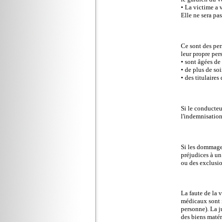
• La victime a 
Elle ne sera pa
Ce sont des per
leur propre pers
• sont âgées de
• de plus de so
• des titulaire
Si le conducteur
l'indemnisation
Si les dommages
préjudices à un 
ou des exclusi
La faute de la 
médicaux sont i
personne). La 
des biens matér