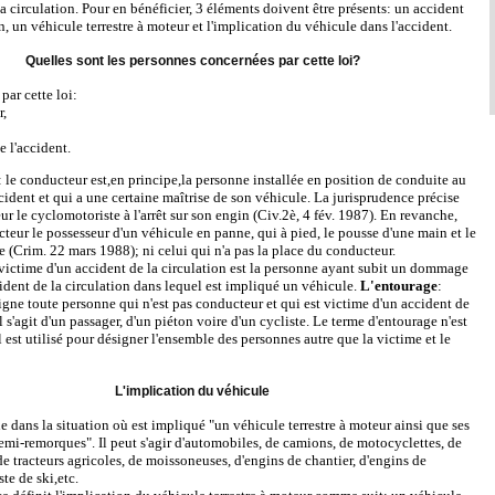
la circulation. Pour en bénéficier, 3 éléments doivent être présents: un accident
n, un véhicule terrestre à moteur et l'implication du véhicule dans l'accident.
Quelles sont les personnes concernées par cette loi?
par cette loi:
r,
e l'accident.
: le conducteur est,en principe,la personne installée en position de conduite au
ident et qui a une certaine maîtrise de son véhicule. La jurisprudence précise
ur le cyclomotoriste à l'arrêt sur son engin (Civ.2è, 4 fév. 1987). En revanche,
cteur le possesseur d'un véhicule en panne, qui à pied, le pousse d'une main et le
tre (Crim. 22 mars 1988); ni celui qui n'a pas la place du conducteur.
 victime d'un accident de la circulation est la personne ayant subit un dommage
cident de la circulation dans lequel est impliqué un véhicule.
L'entourage
:
igne toute personne qui n'est pas conducteur et qui est victime d'un accident de
Il s'agit d'un passager, d'un piéton voire d'un cycliste. Le terme d'entourage n'est
l est utilisé pour désigner l'ensemble des personnes autre que la victime et le
L'implication du véhicule
ue dans la situation où est impliqué "un véhicule terrestre à moteur ainsi que ses
mi-remorques". Il peut s'agir d'automobiles, de camions, de motocyclettes, de
e tracteurs agricoles, de moissoneuses, d'engins de chantier, d'engins de
e de ski,etc.