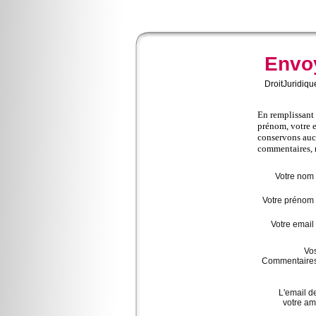
Envo
DroitJuridiqu
En remplissant 
prénom, votre e
conservons auc
commentaires, 
Votre nom 
Votre prénom 
Votre email 
Vo
Commentaire
L'email d
votre am