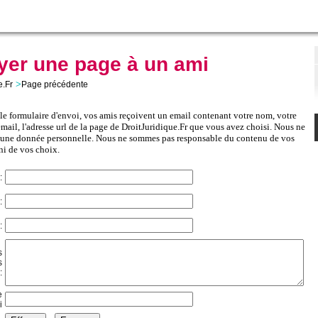
yer une page à un ami
>
e.Fr
Page précédente
le formulaire d'envoi, vos amis reçoivent un email contenant votre nom, votre
mail, l'adresse url de la page de DroitJuridique.Fr que vous avez choisi. Nous ne
une donnée personnelle. Nous ne sommes pas responsable du contenu de vos
ni de vos choix.
:
:
:
s
s
:
e
i