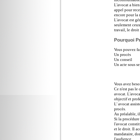
L'avocat a bien
appel pour rece
encore pour la 
L'avocat est gén
seulement ceux q
travail, le droi
Pourquoi P
Vous pouvez fai
Un procès
Un conseil
Un acte sous se
Vous avez besoi
Ce n'est pas le
avocat. L'avocat
objectif et pro
L' avocat assis
procès.
Au préalable, il
Si la procédure 
l'avocat constit
et le droit. Il 
mandataire, donc
l'audience.