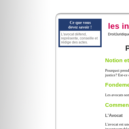
Ce que vous
les i
devez savoir !
L'avocat défend,
DroitJuridiqu
représente, conseille et
rédige des actes.
Notion et
Pourquoi prend
justice? Est-ce 
Fondemen
Les avocats son
Comment
L'Avocat
L'avocat est un
incontournable