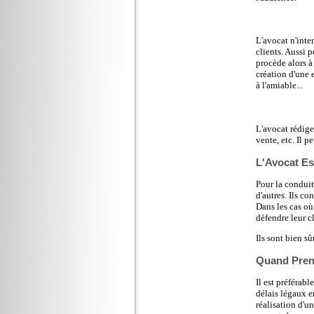
L'avocat n'inte
clients. Aussi p
procède alors à
création d'une e
à l'amiable...
L'avocat rédige
vente, etc. Il p
L'Avocat Est
Pour la conduit
d'autres. Ils co
Dans les cas où 
défendre leur cl
Ils sont bien s
Quand Pren
Il est préférab
délais légaux e
réalisation d'un