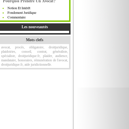
Pourquoi Prendre Un Avocat?
Notion Et Intérêt
Fondement Juridique
Commentaire
Les nouveautés
Mots clefs
avocat, procès, obligatoire, droitjuridique,
plaidoiries, conseil, contrat, généraliste,
spécialiste, droitjuridique.fr, plaider, audience,
mandataire, honoraires, rémunération de l'avocat,
droitjuridique.fr, aide juridictionnelle.