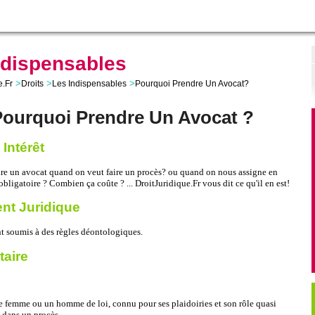
ndispensables
>
>
>
e.Fr
Droits
Les Indispensables
Pourquoi Prendre Un Avocat?
Pourquoi Prendre Un Avocat ?
 Intérêt
re un avocat quand on veut faire un procès? ou quand on nous assigne en
obligatoire ? Combien ça coûte ? ... DroitJuridique.Fr vous dit ce qu'il en est!
t Juridique
t soumis à des règles déontologiques.
aire
e femme ou un homme de loi, connu pour ses plaidoiries et son rôle quasi
 dans un procès.