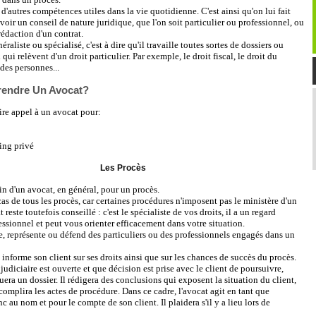
 d'autres compétences utiles dans la vie quotidienne. C'est ainsi qu'on lui fait
voir un conseil de nature juridique, que l'on soit particulier ou professionnel, ou
rédaction d'un contrat.
éraliste ou spécialisé, c'est à dire qu'il travaille toutes sortes de dossiers ou
ui relèvent d'un droit particulier. Par exemple, le droit fiscal, le droit du
t des personnes...
rendre Un Avocat?
re appel à un avocat pour:
ing privé
Les Procès
n d'un avocat, en général, pour un procès.
 cas de tous les procès, car certaines procédures n'imposent pas le ministère d'un
 reste toutefois conseillé : c'est le spécialiste de vos droits, il a un regard
fessionnel et peut vous orienter efficacement dans votre situation.
te, représente ou défend des particuliers ou des professionnels engagés dans un
 informe son client sur ses droits ainsi que sur les chances de succès du procès.
judiciaire est ouverte et que décision est prise avec le client de poursuivre,
uera un dossier. Il rédigera des conclusions qui exposent la situation du client,
accomplira les actes de procédure. Dans ce cadre, l'avocat agit en tant que
 au nom et pour le compte de son client. Il plaidera s'il y a lieu lors de