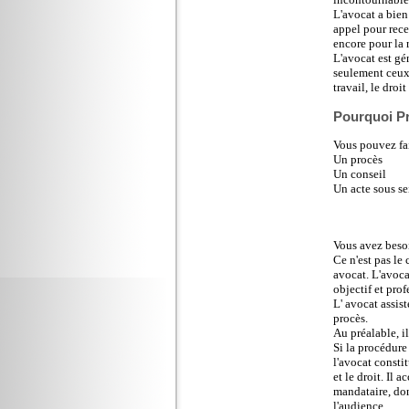
L'avocat a bien
appel pour rece
encore pour la 
L'avocat est gén
seulement ceux q
travail, le droi
Pourquoi P
Vous pouvez fai
Un procès
Un conseil
Un acte sous se
Vous avez besoi
Ce n'est pas le
avocat. L'avocat
objectif et pro
L' avocat assis
procès.
Au préalable, il
Si la procédure 
l'avocat constit
et le droit. Il 
mandataire, donc
l'audience.