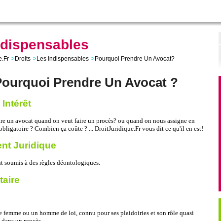
ndispensables
>
>
>
e.Fr
Droits
Les Indispensables
Pourquoi Prendre Un Avocat?
Pourquoi Prendre Un Avocat ?
 Intérêt
re un avocat quand on veut faire un procès? ou quand on nous assigne en
obligatoire ? Combien ça coûte ? ... DroitJuridique.Fr vous dit ce qu'il en est!
t Juridique
t soumis à des règles déontologiques.
aire
e femme ou un homme de loi, connu pour ses plaidoiries et son rôle quasi
 dans un procès.