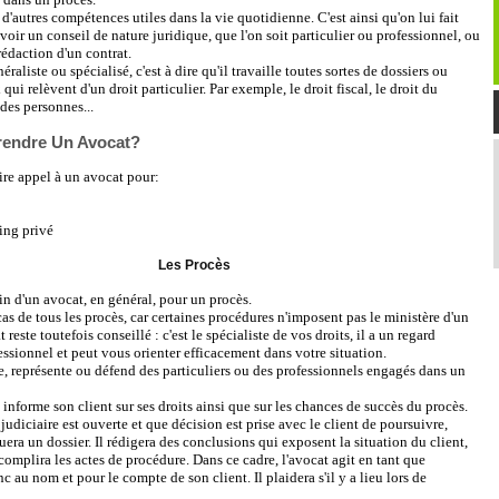
 d'autres compétences utiles dans la vie quotidienne. C'est ainsi qu'on lui fait
voir un conseil de nature juridique, que l'on soit particulier ou professionnel, ou
rédaction d'un contrat.
éraliste ou spécialisé, c'est à dire qu'il travaille toutes sortes de dossiers ou
ui relèvent d'un droit particulier. Par exemple, le droit fiscal, le droit du
t des personnes...
rendre Un Avocat?
re appel à un avocat pour:
ing privé
Les Procès
n d'un avocat, en général, pour un procès.
 cas de tous les procès, car certaines procédures n'imposent pas le ministère d'un
 reste toutefois conseillé : c'est le spécialiste de vos droits, il a un regard
fessionnel et peut vous orienter efficacement dans votre situation.
te, représente ou défend des particuliers ou des professionnels engagés dans un
 informe son client sur ses droits ainsi que sur les chances de succès du procès.
judiciaire est ouverte et que décision est prise avec le client de poursuivre,
uera un dossier. Il rédigera des conclusions qui exposent la situation du client,
accomplira les actes de procédure. Dans ce cadre, l'avocat agit en tant que
 au nom et pour le compte de son client. Il plaidera s'il y a lieu lors de