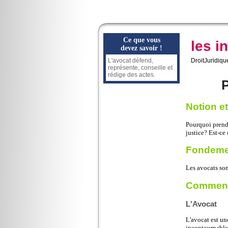
Ce que vous
les i
devez savoir !
L'avocat défend,
DroitJuridiqu
représente, conseille et
rédige des actes.
Notion et
Pourquoi prend
justice? Est-ce 
Fondemen
Les avocats son
Comment
L'Avocat
L'avocat est un
incontournable