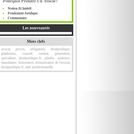
Pourquoi Prendre Un Avocat?
Notion Et Intérêt
Fondement Juridique
Commentaire
Les nouveautés
Mots clefs
avocat, procès, obligatoire, droitjuridique,
plaidoiries, conseil, contrat, généraliste,
spécialiste, droitjuridique.fr, plaider, audience,
mandataire, honoraires, rémunération de l'avocat,
droitjuridique.fr, aide juridictionnelle.